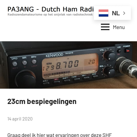
Naar
de
NL
inhoud
Menu
springen
PA3ANG
Zendamateurisme
op
–
hij
Dutch
snijvlak
van
Ham
radiotechniek
Radio
en
Station
internet
23cm bespiegelingen
14 april 2020
Graag deel ik hier wat ervaringen over deze SHF