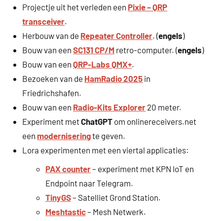
Projectje uit het verleden een
Pixie – QRP
transceiver
.
Herbouw van de
Repeater Controller
. (
engels
)
Bouw van een
SC131 CP/M
retro-computer. (
engels
)
Bouw van een
QRP-Labs QMX+
.
Bezoeken van de
HamRadio 2025
in
Friedrichshafen.
Bouw van een
Radio-Kits Explorer
20 meter.
Experiment met
ChatGPT
om onlinereceivers.net
een
modernisering
te geven.
Lora experimenten met een viertal applicaties:
PAX counter
– experiment met KPN IoT en
Endpoint naar Telegram.
TinyGS
– Satelliet Grond Station.
Meshtastic
– Mesh Netwerk.