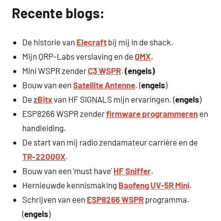
Recente blogs:
De historie van
Elecraft
bij mij in de shack.
Mijn QRP-Labs verslaving en de
QMX
.
Mini WSPR zender
C3 WSPR
.
(engels)
Bouw van een
Satellite Antenne
. (
engels
)
De
zBitx
van HF SIGNALS mijn ervaringen. (
engels
)
ESP8266 WSPR zender
firmware programmeren
en
handleiding.
De start van mij radio zendamateur carrière en de
TR-2200GX
.
Bouw van een ‘must have’
HF Sniffer
.
Hernieuwde kennismaking
Baofeng UV-5R Mini
.
Schrijven van een
ESP8266 WSPR
programma.
(
engels
)