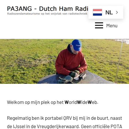
Naar
de
NL
inhoud
Menu
springen
PA3ANG
Zendamateurisme
op
–
hij
Dutch
snijvlak
van
Ham
radiotechniek
Radio
en
Station
internet
Welkom op mijn plek op het
W
orld
W
ide
W
eb.
Regelmatig ben ik portabel QRV bij mij in de buurt, naast
de IJssel in de Vreugderijkerwaard. Geen officiële POTA