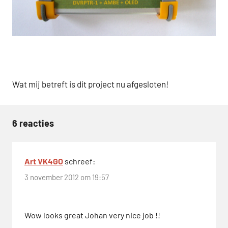
Wat mij betreft is dit project nu afgesloten!
6 reacties
Tags
AMBE
Art VK4GO
schreef:
D-
3 november 2012 om 19:57
STAR
DCS
Wow looks great Johan very nice job !!
DVRPTR