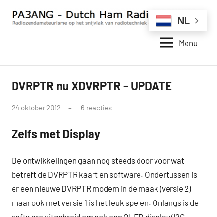
Naar
de
NL
inhoud
Menu
springen
PA3ANG
Radiozendamateurisme
op
–
het
Dutch
DVRPTR nu XDVRPTR – UPDATE
snijvlak
D-
van
Ham
STAR
radiotechniek
door
24 oktober 2012
6 reacties
Radio
en
pa3ang
Station
internet.
Zelfs met Display
–
Weblog
De ontwikkelingen gaan nog steeds door voor wat
betreft de DVRPTR kaart en software. Ondertussen is
er een nieuwe DVRPTR modem in de maak (versie 2)
maar ook met versie 1 is het leuk spelen. Onlangs is de
software uitgebreid om ook een OLED display (I2C