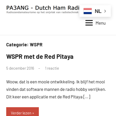
Naar
de
NL
inhoud
Menu
springen
PA3ANG
Radiozendamateurisme
op
–
het
Dutch
Categorie:
WSPR
snijvlak
van
Ham
WSPR met de Red Pitaya
Red
WSPR
radiotechniek
Radio
Pitaya
en
door
5 december 2016
1 reactie
Station
internet.
pa3ang
–
Woow, dat is een mooie ontwikkeling. Ik blijf het mooi
Weblog
vinden dat software mannen de radio hobby verrijken.
Dit keer een applicatie met de Red Pitaya […]
Verder lezen