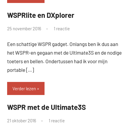
WSPRlite en DXplorer
WSPR
door
25 november 2016
1 reactie
pa3ang
Een schattige WSPR gadget. Onlangs ben ik dus aan
het WSPR-en gegaan met de Ultimate3S en de nodige
toeters en bellen. Ondertussen had ik voor mijn
portable […]
Verder lezen
WSPR met de Ultimate3S
WSPR
door
21 oktober 2016
1 reactie
pa3ang