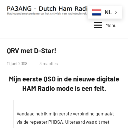
Naar
de
NL
inhoud
Menu
springen
PA3ANG
Radiozendamateurisme
op
–
het
Dutch
QRV met D-Star!
snijvlak
D-
van
Ham
STAR
radiotechniek
door
11 juni 2008
3 reacties
Radio
en
pa3ang
Station
internet.
Mijn eerste QSO in de nieuwe digitale
–
HAM Radio mode is een feit.
Weblog
Vandaag heb ik mijn eerste verbinding gemaakt
via de repeater PI1DSA. Uiteraard was dit met