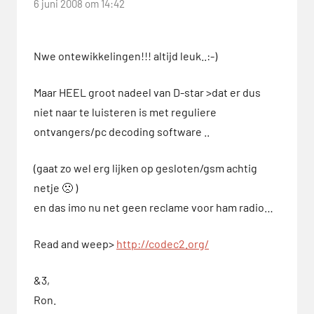
6 juni 2008 om 14:42
IC-
E92D
Icom
Nwe ontewikkelingen!!! altijd leuk..:-)
Maar HEEL groot nadeel van D-star >dat er dus
niet naar te luisteren is met reguliere
ontvangers/pc decoding software ..
(gaat zo wel erg lijken op gesloten/gsm achtig
netje 🙁 )
en das imo nu net geen reclame voor ham radio…
Read and weep>
http://codec2.org/
&3,
Ron.