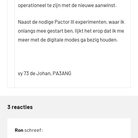
operationeel te zijn met de nieuwe aanwinst.
Naast de nodige Pactor III experimenten, waar ik
onlangs mee gestart ben, lijkt het erop dat ik me
meer met de digitale modes ga bezig houden.
vy 73 de Johan, PA3ANG
3 reacties
Tags
D-
Ron
schreef:
STAR