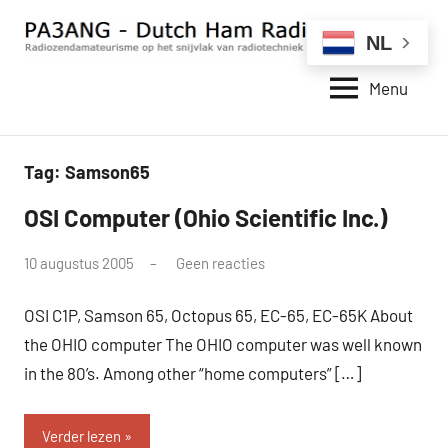
Naar
de
NL
inhoud
Menu
springen
PA3ANG
Radiozendamateurisme
op
–
het
Dutch
Tag:
Samson65
snijvlak
van
Ham
OSI Computer (Ohio Scientific Inc.)
6502
radiotechniek
Radio
uPC
en
door
10 augustus 2005
Geen reacties
Station
internet.
pa3ang
–
OSI C1P, Samson 65, Octopus 65, EC-65, EC-65K About
Weblog
the OHIO computer The OHIO computer was well known
in the 80’s. Among other “home computers” […]
Verder lezen